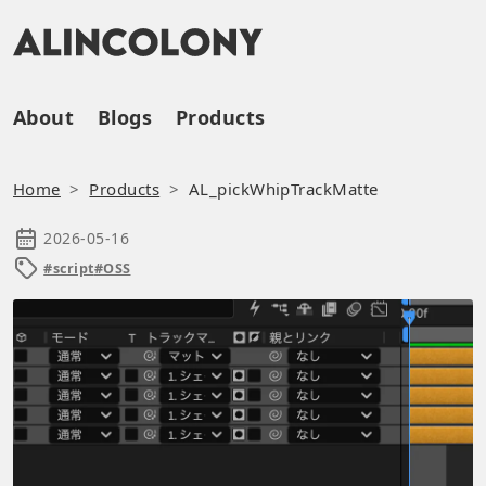
About
Blogs
Products
Home
Products
AL_pickWhipTrackMatte
2026-05-16
#script
#OSS