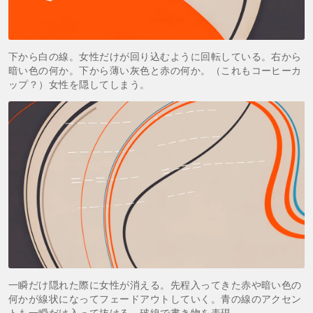
下から白の線。女性だけが回り込むように回転している。右から
暗い色の何か。下から薄い灰色と赤の何か。（これもコーヒーカ
ップ？）女性を隠してしまう。
一瞬だけ隠れた際に女性が消える。先程入ってきた赤や暗い色の
何かが線状になってフェードアウトしていく。青の線のアクセン
トも一瞬だけ入って抜ける。破線で書き物を表現。