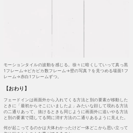
モーションタイルの波動を感じる。徐々に暗くしていって真っ黒
1フレーム→ピカピカ数フレーム→壁の写真？を見つめる場面1フ
レーム→赤白1フレームずつ。
【おわり】
フェードインは画面外から入れてくる方法と別の要素が移動した
ときに「最初からそこにいましたよ」みたいな顔して現れる方法
の二通りあって、抜けるときも同じように画面外に追いやる方法
と別の要素で隠してる間に消す方法の二通りあるように見えた。
何が起こってるのかは大体わかったけど一体どこから思い立って