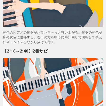
黄色のピアノの鍵盤がバラバラ～っと舞い上がる。鍵盤の黄色が
床の黄色に遷移する。右下の方を中心に時計回りで回転して手元
にズームインしながら抜けて行く。
【2:16～2:40】2番サビ