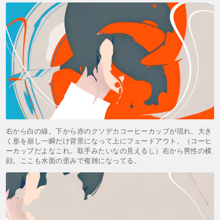
右から白の線。下から赤のクソデカコーヒーカップが現れ、大き
く形を崩し一瞬だけ背景になって上にフェードアウト。（コーヒ
ーカップだよなこれ。取手みたいなの見えるし）右から男性の横
顔。ここも水面の歪みで複雑になってる。